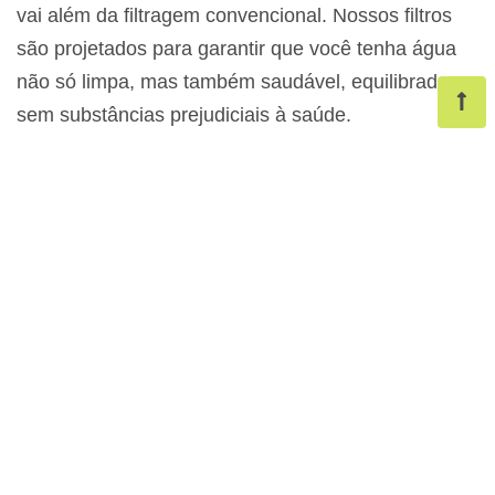
vai além da filtragem convencional. Nossos filtros
são projetados para garantir que você tenha água
não só limpa, mas também saudável, equilibrada e
sem substâncias prejudiciais à saúde.
Acquabios
Com a
, você faz uma escolha
inteligente, priorizando saúde, inovação e design.
Não se contente com menos, escolha o que há de
melhor para a sua água e para o seu bem-estar!
Conteúdos em Destaque