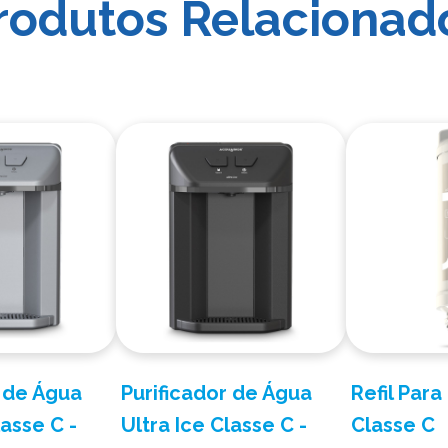
rodutos Relacionad
r de Água
Purificador de Água
Refil Para
lasse C -
Ultra Ice Classe C -
Classe C