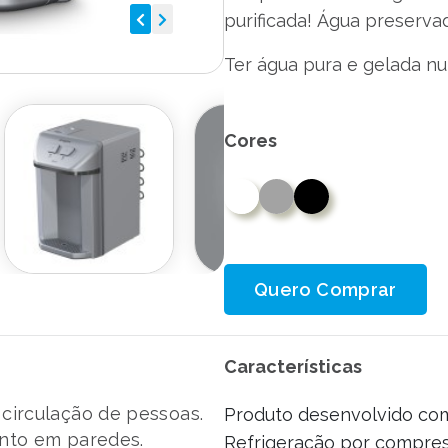
purificada! Água preserva
Ter água pura e gelada nu
Cores
Quero Comprar
Características
irculação de pessoas.
Produto desenvolvido com
anto em paredes.
Refrigeração por compres