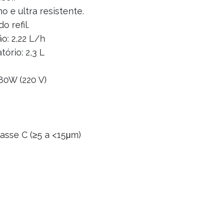
o e ultra resistente.
o refil.
o: 2,22 L/h
ório: 2,3 L
 80W (220 V)
lasse C (≥5 a <15μm)