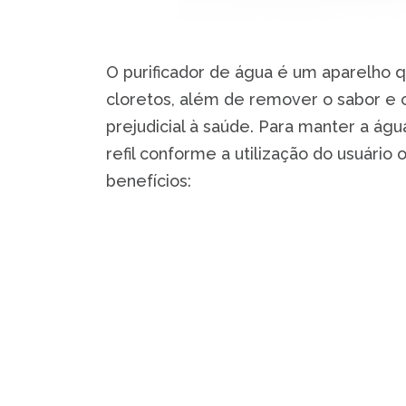
O purificador de água é um aparelho qu
cloretos, além de remover o sabor e 
prejudicial à saúde. Para manter a ág
refil conforme a utilização do usuário 
benefícios:
✔️
Economia: Ter um purificador gera 
quanto se torna caro a longo prazo a
✔️
Praticidade: As viagens até o merc
necessárias, pois sua casa será abaste