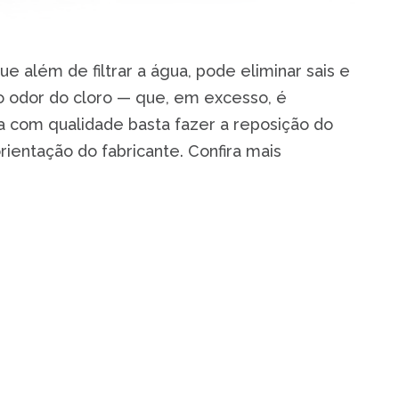
e além de filtrar a água, pode eliminar sais e
o odor do cloro — que, em excesso, é
ua com qualidade basta fazer a reposição do
orientação do fabricante. Confira mais
economia para seu bolso. Pois, sabemos
bastecer sua casa com água mineral.
ado para comprar água não serão mais
cida 24 horas por dia com água filtrada.